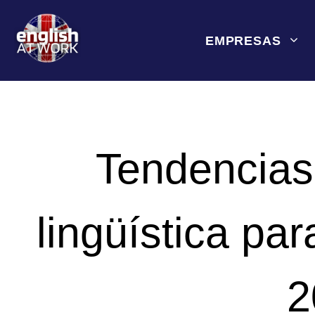
Saltar
al
EMPRESAS
contenido
Tendencias
lingüística pa
2