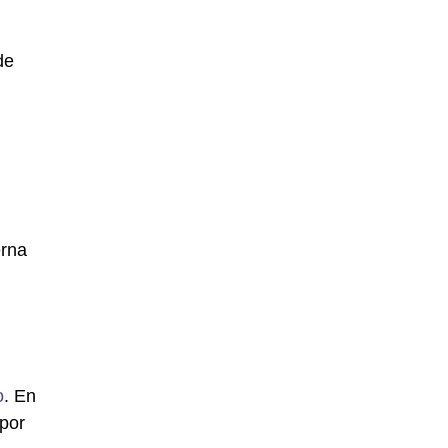
de
erna
o
. En
 por