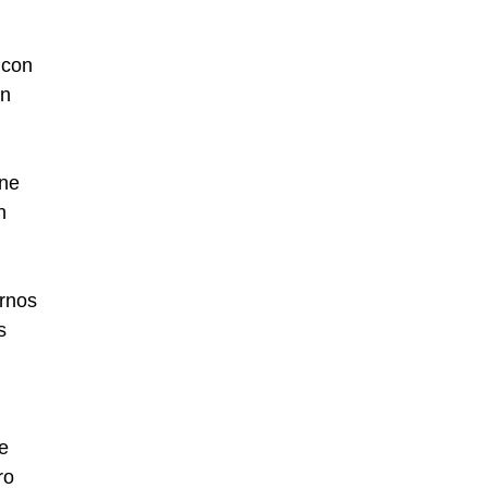
 con
en
ene
n
urnos
s
e
ro