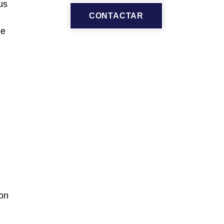
us
CONTACTAR
l
de
con