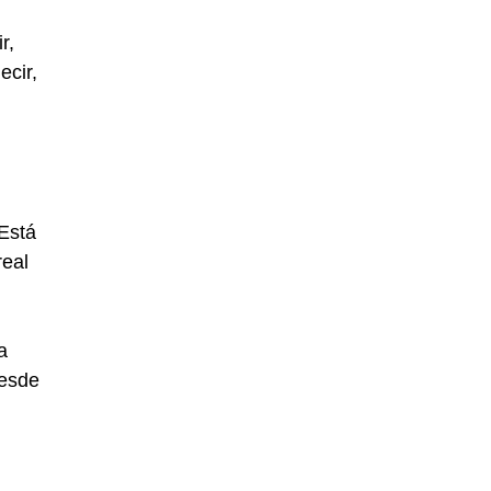
r,
ecir,
Está
real
a
desde