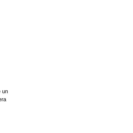
e un
era