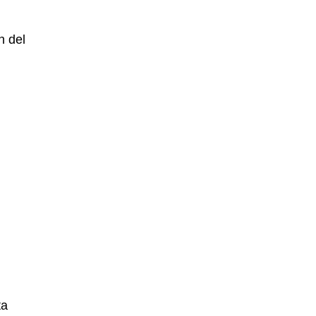
n del
ta