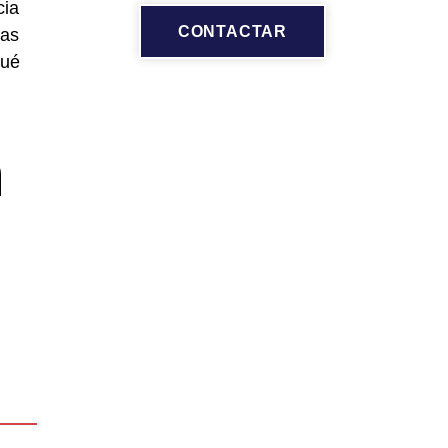
cia
CONTACTAR
las
qué
n