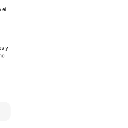
 el
es y
no