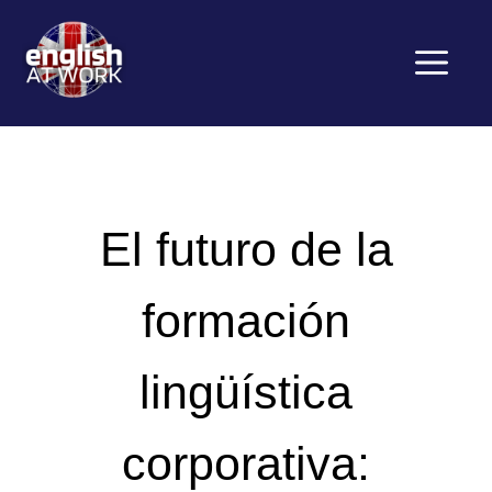
Saltar
al
contenido
Menú
El futuro de la
formación
lingüística
corporativa: