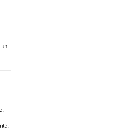
e un
e.
nte.