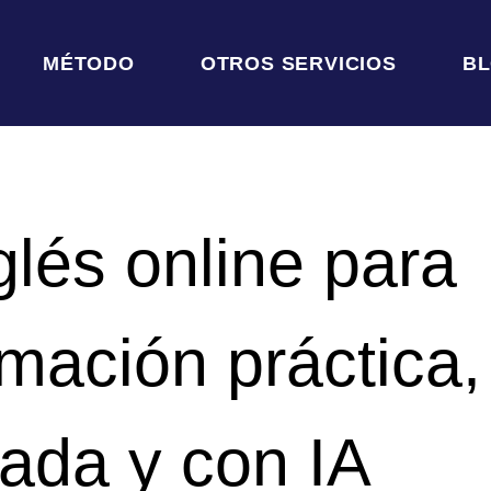
MÉTODO
OTROS SERVICIOS
B
glés online para
mación práctica,
zada y con IA