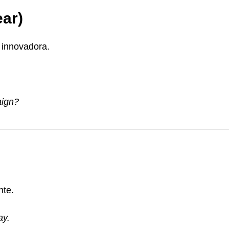
ear)
 innovadora.
aign?
nte.
ay.